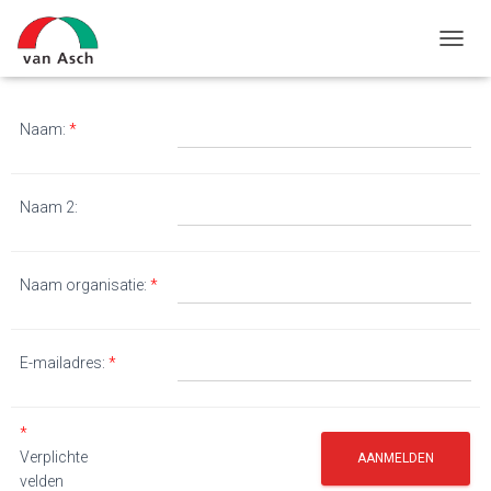
Aanmelding 100 jaar van Asch
N
A
V
I
Naam:
*
G
A
T
I
Naam 2:
E
W
I
S
Naam organisatie:
*
S
E
L
E-mailadres:
*
E
N
*
Verplichte
velden