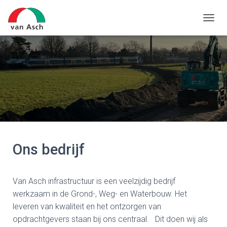
N
A
V
I
G
A
T
I
E
W
I
S
S
Ons bedrijf
E
L
E
N
Van Asch infrastructuur is een veelzijdig bedrijf
werkzaam in de Grond-, Weg- en Waterbouw. Het
leveren van kwaliteit en het ontzorgen van
opdrachtgevers staan bij ons centraal. Dit doen wij als