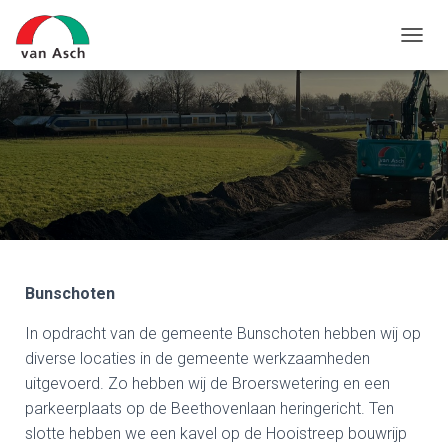
N
A
V
I
G
A
T
I
E
W
I
S
S
Bunschoten
E
L
In opdracht van de gemeente Bunschoten hebben wij op
E
N
diverse locaties in de gemeente werkzaamheden
uitgevoerd. Zo hebben wij de Broerswetering en een
parkeerplaats op de Beethovenlaan heringericht. Ten
slotte hebben we een kavel op de Hooistreep bouwrijp